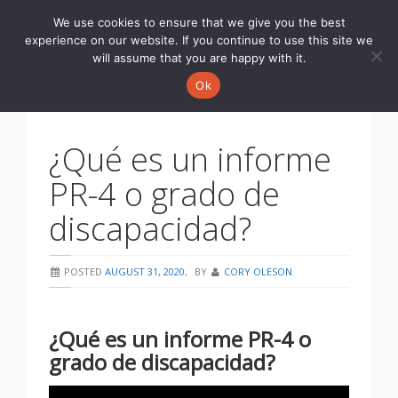
We use cookies to ensure that we give you the best
Toggle
experience on our website. If you continue to use this site we
navigati
will assume that you are happy with it.
Ok
¿Qué es un informe
PR-4 o grado de
discapacidad?
POSTED
AUGUST 31, 2020
,
BY
CORY OLESON
¿Qué es un informe PR-4 o
grado de discapacidad?