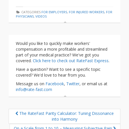
CATEGORIES
FOR EMPLOYERS
,
FOR INJURED WORKERS
,
FOR
PHYSICIANS
,
VIDEOS
Would you like to quickly make workers'
compensation a more profitable and streamlined
part of your medical practice? We've got you
covered.
Click here to check out RateFast Express
.
Have a question? Want to see a specific topic
covered? We'd love to hear from you.
Message us on
Facebook
,
Twitter
, or email us at
info@rate-fast.com
The RateFast Parity Calculator: Tuning Dissonance
into Harmony
On a Scale from 1 to 10 – Measuring Subjective Pain